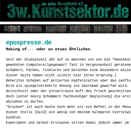
epospresse.de
Making of... oder so etwas Ähnliches.
Seit der Studienzeit übt auf so manchen von uns die "Hexenküc
gewohnten Computerallgegenwart fast in Vergessenheit geratene
Schabern, Farben, Tinkturen und Gerüchen eine besondere Anzi
dieser Seite haben nicht zuletzt hier Ihren Ursprung.]
Beherztes Schaben auf polierten Kupferplatten oder das sanfte
Bild als spiegelverkehrte Ahnung ins Säurebad geworfen wird. 
Holzschnitt oder der altvertraute Duft des frisch geschnitten
doch [unter Georg Schümmers fachkundiger Begleitung] die erst
abziehen zu dürfen.
"Drucken" ist auch heute noch mehr als ein Befehl in der Menu
dieser Stelle [bald] ein wenig von meinem halbgaren Viertelwi
kundtun.
Experiment und Selbst-Erstaunen sollen dabei jedoch immer im 