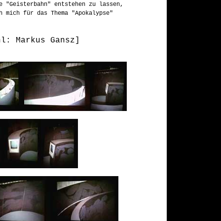
e "Geisterbahn" entstehen zu lassen,
h mich für das Thema "Apokalypse"
hl: Markus Gansz]