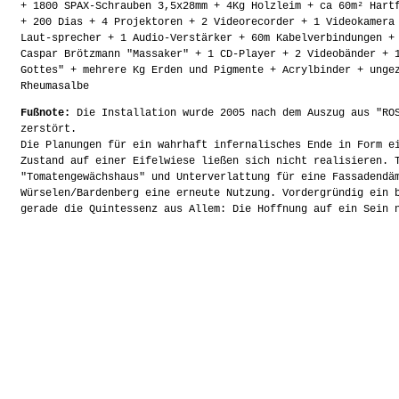
+ 1800 SPAX-Schrauben 3,5x28mm + 4Kg Holzleim + ca 60m² Hart
+ 200 Dias + 4 Projektoren + 2 Videorecorder + 1 Videokamera
Laut-sprecher + 1 Audio-Verstärker + 60m Kabelverbindungen +
Caspar Brötzmann "Massaker" + 1 CD-Player + 2 Videobänder + 
Gottes" + mehrere Kg Erden und Pigmente + Acrylbinder + unge
Rheumasalbe
Fußnote:
Die Installation wurde 2005 nach dem Auszug aus "ROS
zerstört.
Die Planungen für ein wahrhaft infernalisches Ende in Form e
Zustand auf einer Eifelwiese ließen sich nicht realisieren. 
"Tomatengewächshaus" und Unterverlattung für eine Fassadendä
Würselen/Bardenberg eine erneute Nutzung. Vordergründig ein 
gerade die Quintessenz aus Allem: Die Hoffnung auf ein Sein 