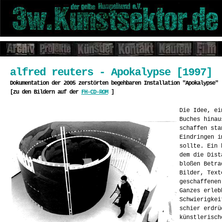
alfred reuters - Apokalypse [1997]
Dokumentation der 2005 zerstörten begehbaren Installation "Apokalypse" 
[zu den Bildern auf der
FH-CD-ROM
]
Die Idee, ei
Buches hinau
schaffen sta
Eindringen i
sollte. Ein 
dem die Dist
bloßen Betra
Bilder, Text
geschaffenen
Ganzes erleb
Schwierigkei
schier erdrü
künstlerisch