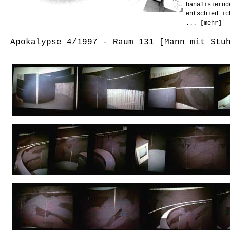
banalisiernd
entschied ic
... [mehr]
Apokalypse 4/1997 - Raum 131 [Mann mit Stu