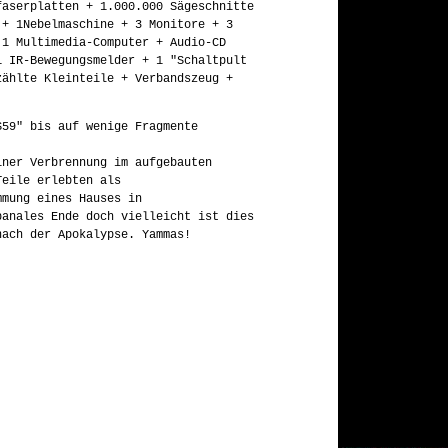
faserplatten + 1.000.000 Sägeschnitte
 + 1Nebelmaschine + 3 Monitore + 3
 1 Multimedia-Computer + Audio-CD
1 IR-Bewegungsmelder + 1 "Schaltpult
zählte Kleinteile + Verbandszeug +
59" bis auf wenige Fragmente
iner Verbrennung im aufgebauten
Teile erlebten als
mmung eines Hauses in
banales Ende doch vielleicht ist dies
nach der Apokalypse. Yammas!