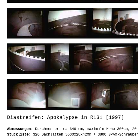
Diastreifen: Apokalypse in R131 [1997]
Abmessungen:
Durchmesser: ca 640 cm, maximale Höhe 300cm, 20
Stückliste:
320 Dachlatten 3000x28x42mm + 3800 SPAX-Schrauben